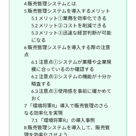
4
販売管理システムとは
5
販売管理システムを導入するメリット
5.1
メリット①業務を効率化できる
5.2
メリット②コストを削減できる
5.3
メリット③迅速な経営判断が可能
になる
6
販売管理システムを導入する際の注意
点
6.1
注意点①システムが業種や企業規
模に合っているのか確認する
6.2
注意点②システムの機能が十分か
精査する
6.3
注意点③使用感を事前に確かめて
おく
7
「環境将軍R」導入で販売管理のさら
なる効率化を実現
7.1
「環境将軍R」の導入事例
8
販売管理システムを導入して、販売管
理を効率化させよう