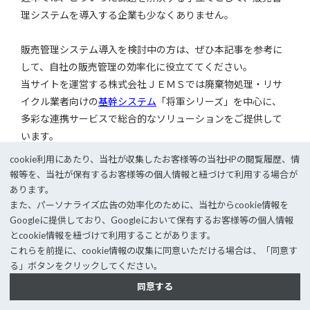
理システムを導入する企業も少なくありません。
販売管理システム導入を検討中の方は、ぜひ本記事を参考に
して、自社の販売管理の効率化に役立ててください。
当サイトを運営する株式会社ＪＥＭＳでは廃棄物処理・リサ
イクル業者向けの
基幹システム
「将軍シリーズ」を中心に、
多彩な連携サービスで総合的なソリューションをご提供して
います。
業界シェアトップクラスの実績と安心のサポート体制で業界
cookie利⽤にあたり、当社が収集したお客様等の当社HPの閲覧履歴、情
専門の課題解決アドバイザーとして、貴社の悩みに向き合い
報等を、当社が保有するお客様等の個⼈情報と紐づけて利⽤する場合が
ます。
あります。
産廃ソフト（産業廃棄物管理システム）
をお探しの方はぜひ
また、パーソナライズ広告の効率化のために、当社からcookie情報を
Googleに提供しており、Googleにおいて保有するお客様等の個⼈情報
ご相談ください。
とcookie情報を紐づけて利⽤することがあります。
これらを前提に、cookie情報の収集に同意いただける場合は、「同意す
る」ボタンをクリックしてください。
同意する