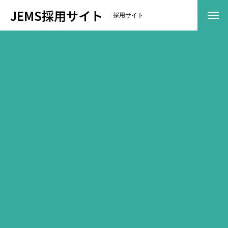
JEMS採用サイト
採用サイト
事業内容
コーポレートサイトが開きます
ＪＥＭＳについて
社長メッセージ
企業方針
拠点一覧
数字で見るＪＥＭＳ
社員紹介
仕事環境