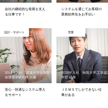
会社の継続的な発展を支え
システムを通じてお客様の
る仕事です！
業務効率化をお手伝い
設計・サポート
営業
2014年入社 筑波大学大学院 生
2015年入社 秋田大学 工学資
命環境学研究科 出身
学部 出身
安心・快適なシステム導入
ＪＥＭＳでしかできない仕
をサポート
事がある