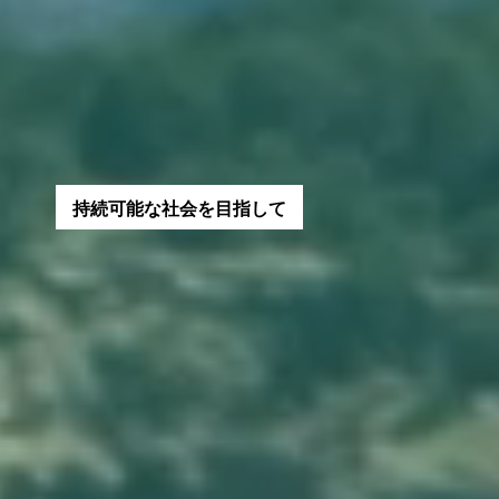
私
た
ち
に
で
き
る
こ
と
は