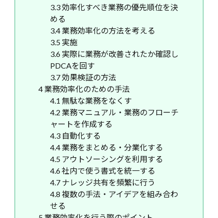
3.3
効率化すべき業務の優先順位を決
める
3.4
業務効率化の方法を考える
3.5
実施
3.6
実際に業務が改善されたか確認し
PDCAを回す
3.7
効果検証の方法
4
業務効率化のための手法
4.1
無駄な業務をなくす
4.2
業務マニュアル・業務のフローチ
ャートを作成する
4.3
自動化する
4.4
業務をまとめる・分業化する
4.5
アウトソーシングを利用する
4.6
社内で使う書式を統一する
4.7
ナレッジ共有を頻繁に行う
4.8
複数の手法・アイデアを組み合わ
せる
5
業務効率化を行う際のポイント