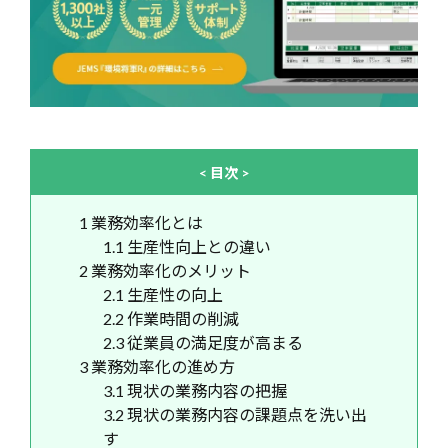
< 目次 >
1
業務効率化とは
1.1
生産性向上との違い
2
業務効率化のメリット
2.1
生産性の向上
2.2
作業時間の削減
2.3
従業員の満足度が高まる
3
業務効率化の進め方
3.1
現状の業務内容の把握
3.2
現状の業務内容の課題点を洗い出
す