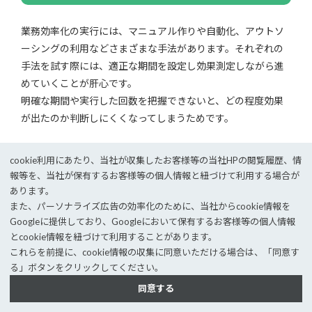
業務効率化の実行には、マニュアル作りや自動化、アウトソ
ーシングの利用などさまざまな手法があります。それぞれの
手法を試す際には、適正な期間を設定し効果測定しながら進
めていくことが肝心です。
明確な期間や実行した回数を把握できないと、どの程度効果
が出たのか判断しにくくなってしまうためです。
従業員のライフワークバランスを保つためにも、業務効率化
cookie利⽤にあたり、当社が収集したお客様等の当社HPの閲覧履歴、情
は事業主にとって継続的な課題といえます。業務効率化する
報等を、当社が保有するお客様等の個⼈情報と紐づけて利⽤する場合が
にあたっては従業員の協力が必要なため、さまざまなやり方
あります。
を実践してみて、実行しやすい手法を見つけましょう。
また、パーソナライズ広告の効率化のために、当社からcookie情報を
Googleに提供しており、Googleにおいて保有するお客様等の個⼈情報
とcookie情報を紐づけて利⽤することがあります。
当サイトを運営する株式会社ＪＥＭＳでは廃棄物処理・リサ
これらを前提に、cookie情報の収集に同意いただける場合は、「同意す
イクル業者向けの
基幹システム
「将軍シリーズ」を中心に、
る」ボタンをクリックしてください。
多彩な連携サービスで総合的なソリューションをご提供して
同意する
います。
業界シェアトップクラスの実績と安心のサポート体制で業界