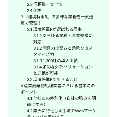
2.3
信頼性・安全性
2.4
価格
3
『環境将軍R』で多様な業務を一気通
貫で管理！
3.1
環境将軍Rが選ばれる理由
3.1.1
あらゆる業種・事業規模に
対応
3.1.2
開発力の高さと柔軟なカス
タマイズ力
3.1.3
1,300社の導入実績
3.1.4
多彩な外部ソリューション
と連携が可能
3.2
環境将軍Rでできること
4
産業廃棄物処理業者における営業時の
ポイント
4.1
他社との差別化（自社の強みを明
確にする）
4.2
業界に特化した手法でWebマーケ
ティングを実施する