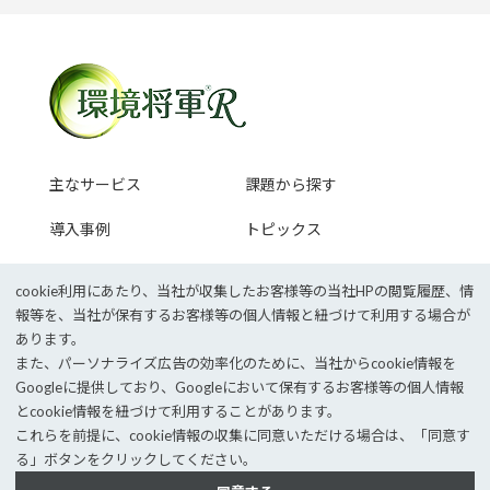
主なサービス
課題から探す
導入事例
トピックス
セミナー情報
cookie利⽤にあたり、当社が収集したお客様等の当社HPの閲覧履歴、情
報等を、当社が保有するお客様等の個⼈情報と紐づけて利⽤する場合が
あります。
また、パーソナライズ広告の効率化のために、当社からcookie情報を
企業サイトTOP
採用情報
Googleに提供しており、Googleにおいて保有するお客様等の個⼈情報
個人情報保護方針
情報セキュリティポリシー
とcookie情報を紐づけて利⽤することがあります。
これらを前提に、cookie情報の収集に同意いただける場合は、「同意す
©
2026 JEMS Inc.
る」ボタンをクリックしてください。