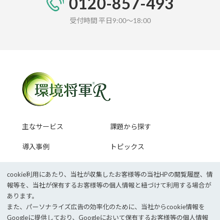
0120-857-493
受付時間 平日9:00～18:00
主なサービス
課題から探す
導入事例
トピックス
セミナー情報
cookie利⽤にあたり、当社が収集したお客様等の当社HPの閲覧履歴、情
報等を、当社が保有するお客様等の個⼈情報と紐づけて利⽤する場合が
あります。
また、パーソナライズ広告の効率化のために、当社からcookie情報を
企業サイトTOP
採用情報
Googleに提供しており、Googleにおいて保有するお客様等の個⼈情報