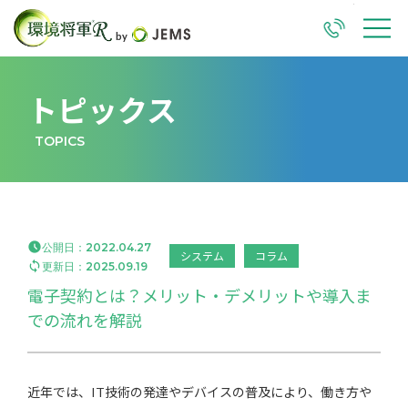
TEL
M
トピックス
TOPICS

公開日：
2022.04.27
システム
コラム

更新日：
2025.09.19
電子契約とは？メリット・デメリットや導入ま
での流れを解説
近年では、IT技術の発達やデバイスの普及により、働き方や