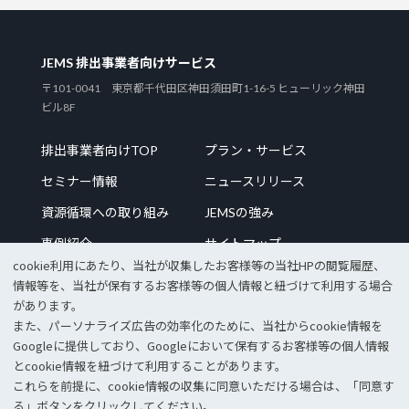
JEMS 排出事業者向けサービス
〒101-0041 東京都千代田区神田須田町1-16-5 ヒューリック神田
ビル8F
排出事業者向けTOP
プラン・サービス
セミナー情報
ニュースリリース
資源循環への取り組み
JEMSの強み
事例紹介
サイトマップ
cookie利⽤にあたり、当社が収集したお客様等の当社HPの閲覧履歴、
情報等を、当社が保有するお客様等の個⼈情報と紐づけて利⽤する場合
があります。
また、パーソナライズ広告の効率化のために、当社からcookie情報を
企業サイトTOP
採用情報
Googleに提供しており、Googleにおいて保有するお客様等の個⼈情報
個人情報保護方針
情報セキュリティポリシー
とcookie情報を紐づけて利⽤することがあります。
これらを前提に、cookie情報の収集に同意いただける場合は、「同意す
© 2023 JEMS Inc.
る」ボタンをクリックしてください。