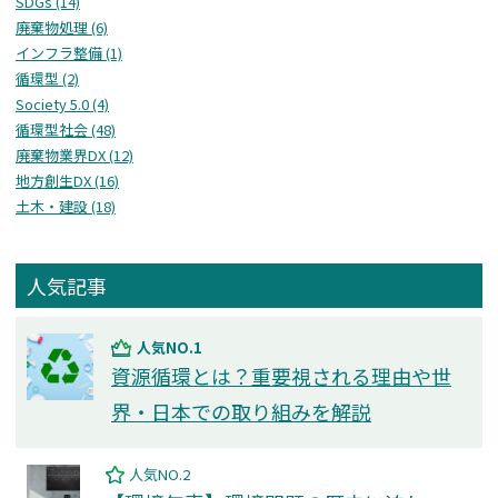
SDGs (14)
廃棄物処理 (6)
インフラ整備 (1)
循環型 (2)
Society 5.0 (4)
循環型社会 (48)
廃棄物業界DX (12)
地方創生DX (16)
⼟⽊・建設 (18)
人気記事
人気NO.1
資源循環とは？重要視される理由や世
界・日本での取り組みを解説
人気NO.2