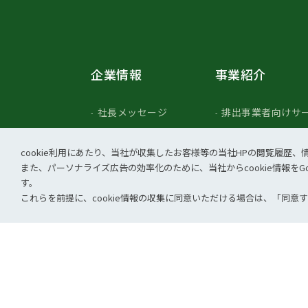
企業情報
事業紹介
社長メッセージ
排出事業者向けサ
企業方針
廃棄物処理・リサ
cookie利⽤にあたり、当社が収集したお客様等の当社HPの閲覧履
会社概要
官公庁・公共団体
また、パーソナライズ広告の効率化のために、当社からcookie情報をGo
沿革
実績紹介
す。
これらを前提に、cookie情報の収集に同意いただける場合は、「同意
拠点一覧
個人情報保護方針
情報セキュリティポリシ