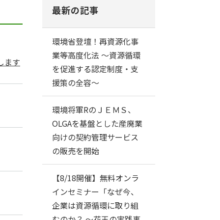
最新の記事
環境省登壇！再資源化事
業等高度化法 ～資源循環
します
を促進する認定制度・支
援策の全容～
環境将軍RのＪＥＭＳ、
OLGAを基盤とした産廃業
向けの契約管理サービス
の販売を開始
【8/18開催】無料オンラ
インセミナー「なぜ今、
企業は資源循環に取り組
むのか？ ～花王の実践事