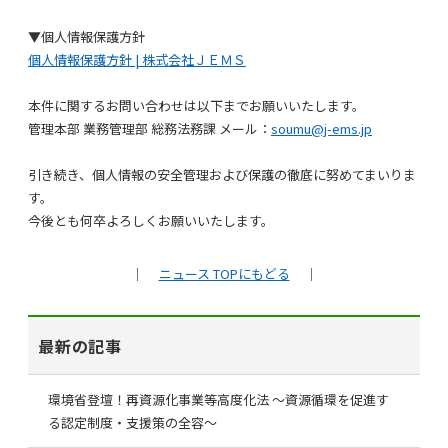
▼
個人情報保護方針
個人情報保護方針 | 株式会社ＪＥＭＳ
本件に関するお問い合わせは以下までお願いいたします。
管理本部 業務管理部 総務法務課 メール：
soumu@j-ems.jp
引き続き、個人情報の安全管理および保護の徹底に努めてまいりま
す。
今後とも何卒よろしくお願いいたします。
｜
ニュース TOPにもどる
｜
最新の記事
環境省登壇！再資源化事業等高度化法 ～資源循環を促進す
る認定制度・支援策の全容～