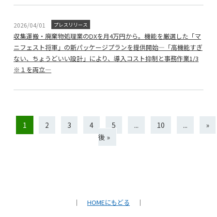
2026/04/01
プレスリリース
収集運搬・廃棄物処理業のDXを月4万円から。機能を厳選した「マ
ニフェスト将軍」の新パッケージプランを提供開始―「高機能すぎ
ない、ちょうどいい設計」により、導入コスト抑制と事務作業1/3
※１を両立―
1
2
3
4
5
...
10
...
»
後 »
｜
HOMEにもどる
｜