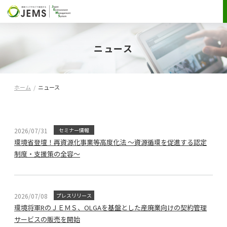
ニュース
ホーム
/
ニュース
2026/07/31
セミナー情報
環境省登壇！再資源化事業等高度化法 ～資源循環を促進する認定
制度・支援策の全容～
2026/07/08
プレスリリース
環境将軍RのＪＥＭＳ、OLGAを基盤とした産廃業向けの契約管理
サービスの販売を開始