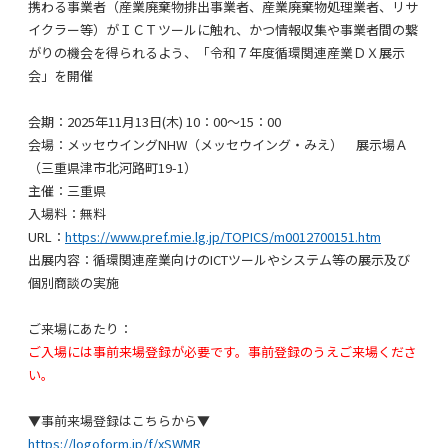
携わる事業者（産業廃棄物排出事業者、産業廃棄物処理業者、リサ
イクラー等）がＩＣＴツールに触れ、かつ情報収集や事業者間の繋
がりの機会を得られるよう、「令和７年度循環関連産業ＤＸ展示
会」を開催
会期：2025年11月13日(木) 10：00～15：00
会場：メッセウイング
NHW
（メッセウイング・みえ） 展示場Ａ
（三重県津市北河路町
19-1
）
主催：三重県
入場料：無料
URL：
https://www.pref.mie.lg.jp/TOPICS/m0012700151.htm
出展内容：循環関連産業向けのICTツールやシステム等の展示及び
個別商談の実施
ご来場にあたり：
ご入場には事前来場登録が必要です。事前登録のうえご来場くださ
い。
▼事前来場登録はこちらから▼
https://logoform.jp/f/xSWMR