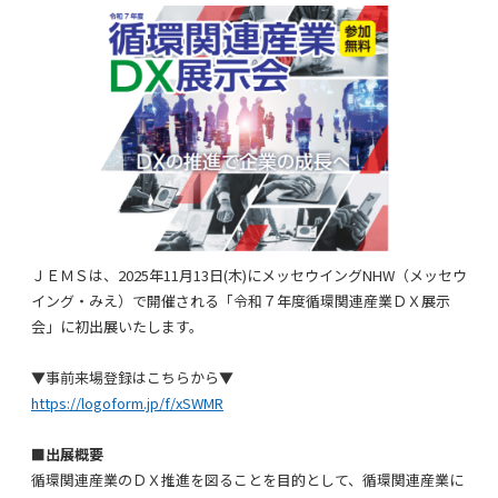
ＪＥＭＳは、
2025
年11月13日
(
木
)
にメッセウイング
NHW
（メッセウ
イング・みえ）で開催される「令和７年度循環関連産業ＤＸ展示
会」に初出展いたします。
▼事前来場登録はこちらから▼
https://logoform.jp/f/xSWMR
■
出展概要
循環関連産業のＤＸ推進を図ることを目的として、循環関連産業に