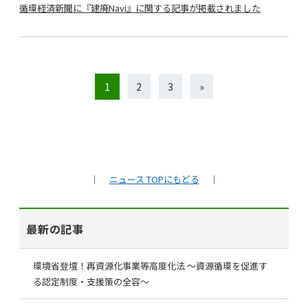
循環経済新聞に『建廃Navi』に関する記事が掲載されました
1
2
3
»
｜
ニュース TOPにもどる
｜
最新の記事
環境省登壇！再資源化事業等高度化法 ～資源循環を促進す
る認定制度・支援策の全容～