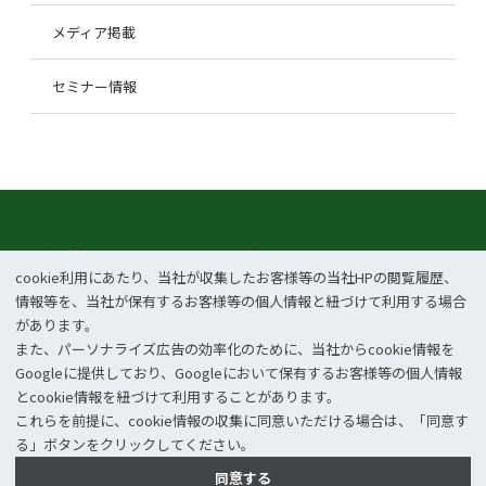
メディア掲載
セミナー情報
企業情報
事業紹介
cookie利⽤にあたり、当社が収集したお客様等の当社HPの閲覧履歴、
CSR
ニュース
情報等を、当社が保有するお客様等の個⼈情報と紐づけて利⽤する場合
があります。
お問い合わせ
採用情報
また、パーソナライズ広告の効率化のために、当社からcookie情報を
Googleに提供しており、Googleにおいて保有するお客様等の個⼈情報
とcookie情報を紐づけて利⽤することがあります。
これらを前提に、cookie情報の収集に同意いただける場合は、「同意す
個人情報保護方針
情報セキュリティポリシー
る」ボタンをクリックしてください。
同意する
©2026 ＪＥＭＳ Inc.