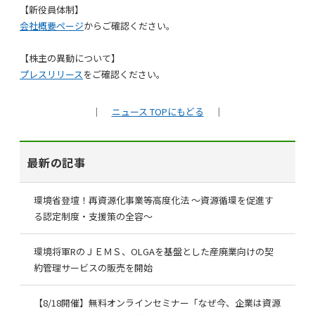
【新役員体制】
会社概要ページ
からご確認ください。
【株主の異動について】
プレスリリース
をご確認ください。
｜
ニュース TOPにもどる
｜
最新の記事
環境省登壇！再資源化事業等高度化法 ～資源循環を促進す
る認定制度・支援策の全容～
環境将軍RのＪＥＭＳ、OLGAを基盤とした産廃業向けの契
約管理サービスの販売を開始
【8/18開催】無料オンラインセミナー「なぜ今、企業は資源