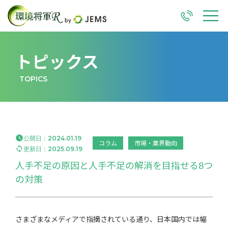
TEL
M
トピックス
TOPICS

公開日：
2024.01.19
コラム
市場・業界動向

更新日：
2025.09.19
人手不足の原因と人手不足の解消を目指せる8つ
の対策
さまざまなメディアで指摘されている通り、日本国内では幅