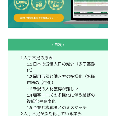
< 目次 >
1
人手不足の原因
1.1
日本の労働人口の減少（少子高齢
化）
1.2
雇用形態と働き方の多様化（転職
市場の活性化）
1.3
新規の人材獲得が難しい
1.4
顧客ニーズの多様化に伴う業務の
複雑化や高度化
1.5
企業と求職者とのミスマッチ
2
人手不足が深刻化している業界