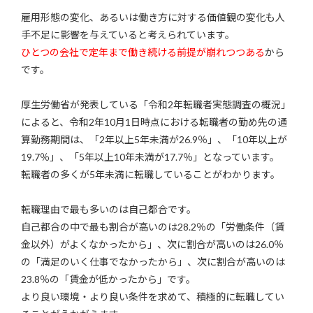
雇用形態の変化、あるいは働き方に対する価値観の変化も人
手不足に影響を与えていると考えられています。
ひとつの会社で定年まで働き続ける前提が崩れつつある
から
です。
厚生労働省が発表している「令和2年転職者実態調査の概況」
によると、令和2年10月1日時点における転職者の勤め先の通
算勤務期間は、「2年以上5年未満が26.9％」、「10年以上が
19.7％」、「5年以上10年未満が17.7％」となっています。
転職者の多くが5年未満に転職していることがわかります。
転職理由で最も多いのは自己都合です。
自己都合の中で最も割合が高いのは28.2％の「労働条件（賃
金以外）がよくなかったから」、次に割合が高いのは26.0％
の「満足のいく仕事でなかったから」、次に割合が高いのは
23.8％の「賃金が低かったから」です。
より良い環境・より良い条件を求めて、積極的に転職してい