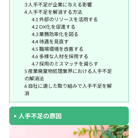
3
人手不足が企業に与える影響
4
人手不足を解消する方法
4.1
外部のリソースを活用する
4.2
DX化を促進する
4.3
業務効率化を図る
4.4
待遇を見直す
4.5
職場環境を改善する
4.6
多様な人材を採用する
4.7
採用のミスマッチを減らす
5
産業廃棄物処理業界における人手不足
の解消法
6
自社に適した取り組みで人手不足を解
消
人手不足の原因