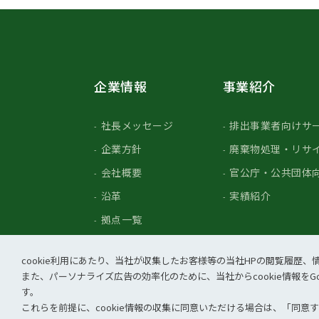
企業情報
事業紹介
社長メッセージ
排出事業者向けサ
企業方針
廃棄物処理・リサ
会社概要
官公庁・公共団体
沿革
実績紹介
拠点一覧
cookie利⽤にあたり、当社が収集したお客様等の当社HPの閲覧履
また、パーソナライズ広告の効率化のために、当社からcookie情報をGo
す。
個人情報保護方針
情報セキュリティポリシ
これらを前提に、cookie情報の収集に同意いただける場合は、「同意