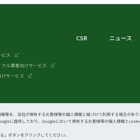
CSR
ニュース
ービス
イクル業者向けサービス
向けサービス
歴、情報等を、当社が保有するお客様等の個⼈情報と紐づけて利⽤する場合があり
ogleに提供しており、Googleにおいて保有するお客様等の個⼈情報とcoo
ー
する」ボタンをクリックしてください。