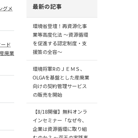
最新の記事
ングメ
環境省登壇！再資源化事
業等高度化法 ～資源循環
を促進する認定制度・支
ワード
援策の全容～
産廃業
環境将軍RのＪＥＭＳ、
OLGAを基盤とした産廃業
向けの契約管理サービス
の販売を開始
【8/18開催】無料オンラ
インセミナー「なぜ今、
企業は資源循環に取り組
むのか？ ～花王の実践事