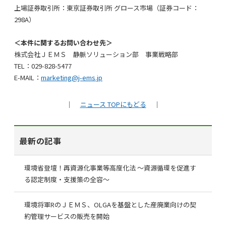
上場証券取引所：東京証券取引所 グロース市場（証券コード：
298A）
＜本件に関するお問い合わせ先＞
株式会社ＪＥＭＳ 静脈ソリューション部 事業戦略部
TEL：029-828-5477
E-MAIL：
marketing@j-ems.jp
｜
ニュース TOPにもどる
｜
最新の記事
環境省登壇！再資源化事業等高度化法 ～資源循環を促進す
る認定制度・支援策の全容～
環境将軍RのＪＥＭＳ、OLGAを基盤とした産廃業向けの契
約管理サービスの販売を開始