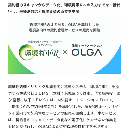
契約書のスキャンからデータ化
、
環境将軍Ｒへの
入力までを一括代
行し、廃掃法対応と現場負荷の両立を支援
廃棄物処理・リサイクル業者向け
基幹システム「環境将軍R」を提
供する株式会社
ＪＥＭＳ
（本社：茨城県つくば市、代表取締役：須
永 裕毅、以下
ＪＥＭＳ
）は、
AI法務
オートメーション
「OLGA」
（提供：GVA TECH株式会社）
を基盤とし
た
、
廃棄物処理・リサイ
クル業
向け
の
契約管理
サービス
の販売を開始します。本サービス
は、契約書のスキャン・データ化など
電子化に欠かせない
作業を
Ｊ
ＥＭＳ
が
代行し、OLGAによる
契約管理
の自動化
を実現
する