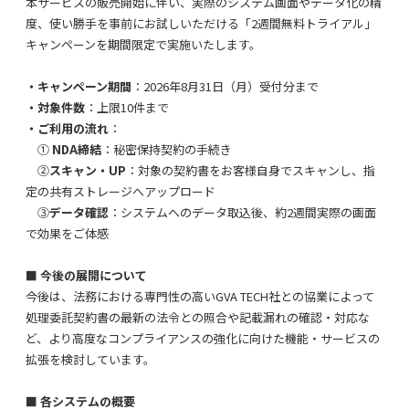
本サービスの販売開始に伴い、実際のシステム画面やデータ化の精
度、使い勝手を事前にお試しいただける「2週間無料トライアル」
キャンペーンを期間限定で実施いたします。
・キャンペーン期間
：
2026年8月31日（月）受付分まで
・対象件数
：上限10件まで
・ご利用の流れ
：
①
NDA締結
：秘密保持契約の手続き
②
スキャン・UP
：対象の契約書をお客様自身でスキャンし、指
定の共有ストレージへアップロード
③
データ確認
：システムへのデータ取込後、約2週間実際の画面
で効果をご体感
■
今後の展開について
今後
は、
法務における専門性の高い
GVA TECH
社との
協業によ
って
処理委託契約書
の
最新の法令との照合や記載漏れの確認
・対応
な
ど、より高度なコンプライアンスの強化に向けた
機能・サービスの
拡張を検討しています。
■
各システムの概要