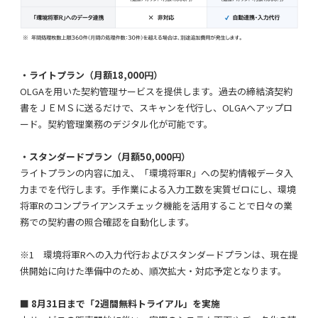
・
ライトプラン（月額18,000
円）
OLGAを用いた
契約管理
サービス
を提供します。過去の締結済契約
書
をＪＥＭＳに送るだけで、
スキャン
を
代行
し、OLGAへ
アップロ
ード
。
契約
管理
業務のデジタル化が可能です。
・
スタンダードプラン（月額50,000円）
ライトプランの内容に加え、「環境将軍R」への契約情報データ入
力までを代行します。手作業による入力工数を実質ゼロに
し、環境
将軍Rの
コンプライアンスチェック機能
を活用することで日々の業
務での契約書の照合確認を自動化します
。
※
1
環境将軍Rへの入力代行およびスタンダードプランは、現在提
供開始に向けた準備中のため、順次拡大・対応予定となります。
■
8
月
3
1
日まで
「2週間無料トライアル」
を
実施