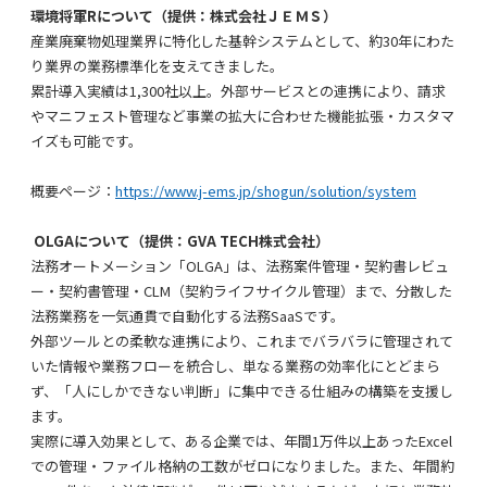
環境将軍Rについて
（提供：株式会社ＪＥＭＳ）
産業廃棄物処理業界に特化した基幹システムとして、約30年にわた
り業界の業務標準化を支えてきました。
累計導入実績は1,300社以上。外部サービスとの連携により、請求
やマニフェスト管理など事業の拡大に合わせた機能拡張・カスタマ
イズも可能です。
概要ページ：
https://www.j-ems.jp/shogun/solution/system
OLGA
について（
提供：GVA TECH株式会社
）
法務オートメーション「OLGA」は、法務案件管理・契約書レビュ
ー・契約書管理・CLM（契約ライフサイクル管理）まで、分散した
法務業務を一気通貫で自動化する法務SaaSです。
外部ツールとの柔軟な連携により、これまでバラバラに管理されて
いた情報や業務フローを統合し、単なる業務の効率化にとどまら
ず、「人にしかできない判断」に集中できる仕組みの構築を支援し
ます。
実際に導入効果として、ある企業では、年間1万件以上あったExcel
での管理・ファイル格納の工数がゼロになりました。また、年間約