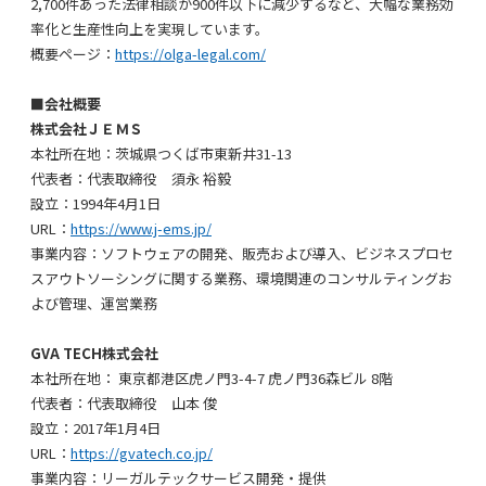
2,700件あった法律相談が900件以下に減少するなど、大幅な業務効
率化と生産性向上を実現しています。
概要ページ：
https://olga-legal.com/
■会社概要
株式会社ＪＥＭＳ
本社所在地
：茨城県つくば市東新井31-13
代表者：代表取締役 須永 裕毅
設立：1994年4月1日
URL：
https://www.j-ems.jp/
事業内容：ソフトウェアの開発、販売および導入、ビジネスプロセ
スアウトソーシングに関する業務、環境関連のコンサルティングお
よび管理、運営業務
GVA
TECH株式会社
本社所在地
：
東京都港区虎ノ門3-4-7 虎ノ門36森ビル 8階
代表者：代表取締役 山本 俊
設立：2017年1月4日
URL：
https://gvatech.co.jp/
事業内容：
リーガルテックサービス開発・提供