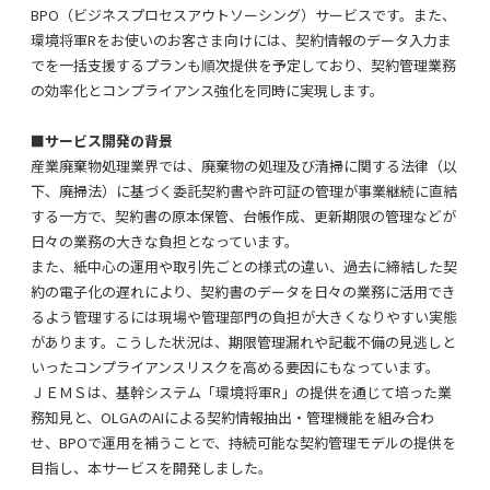
BPO（
ビジネスプロセス
アウトソーシング）
サービスです
。また、
環境将軍Rを
お使い
のお客さま向けに
は、
契約情報
の
データ入力ま
でを一括支援する
プランも順次提供を予定しており
、契約
管理
業務
の効率化とコンプライアンス強化を同時に実現します。
■
サービス開発の背景
産業廃棄物処理業界では、廃棄物の処理及び清掃に関する法律（
以
下、廃掃法
）に基づく委託契約書や許可証の管理が事業継続に直結
する一方で、契約書の原本保管、台帳作成、更新期限の管理などが
日々の業務の大きな負担となっています。
また、紙中心の運用や取引先ごとの様式の違い、過去に締結した契
約の電子化の遅れにより、契約書のデータを日々の業務に活用でき
るよう管理するには現場や管理部門の負担が大きくなりやすい実態
があります。こうした状況は、期限管理漏れや記載不備の見逃しと
いったコンプライアンスリスクを高める要因にもなっています。
ＪＥＭＳは、基幹システム「環境将軍R」の提供を通じて培った業
務知見と、OLGAのAIによる契約情報抽出・管理機能を組み合わ
せ、BPOで運用を補うことで、持続可能な契約管理モデルの提供を
目指し、本サービスを開発しました。