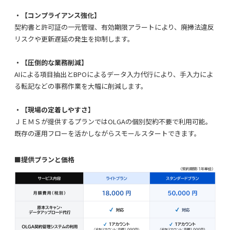
・
【コンプライアンス強化】
契約書と許可証の一元管理、有効期限アラートにより、廃掃法違反
リスクや更新遅延の発生を抑制します。
・
【圧倒的な業務削減】
AIによる項目抽出とBPOによるデータ入力代行により
、
手入力によ
る
転記
などの事務
作業を
大幅に
削減します。
・
【現場の定着しやすさ】
ＪＥＭＳ
が提供するプランではOLGAの個別契約不要で利用可能。
既存の運用フローを活かしながらスモールスタートできます。
■提供プランと価格