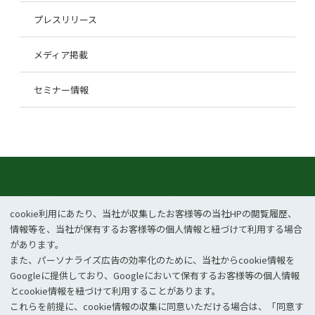
プレスリリース
メディア掲載
セミナー情報
企業情報
事業紹介
cookie利⽤にあたり、当社が収集したお客様等の当社HPの閲覧履歴、
CSR
ニュース
情報等を、当社が保有するお客様等の個⼈情報と紐づけて利⽤する場合
があります。
お問い合わせ
採用情報
また、パーソナライズ広告の効率化のために、当社からcookie情報を
Googleに提供しており、Googleにおいて保有するお客様等の個⼈情報
とcookie情報を紐づけて利⽤することがあります。
個人情報保護方針
情報セキュリティポリシー
これらを前提に、cookie情報の収集に同意いただける場合は、「同意す