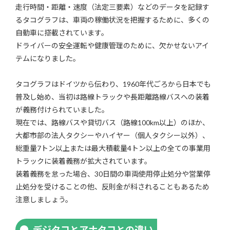
走行時間・距離・速度（法定三要素）などのデータを記録す
るタコグラフは、車両の稼働状況を把握するために、多くの
自動車に搭載されています。
ドライバーの安全運転や健康管理のために、欠かせないアイ
テムになりました。
タコグラフはドイツから伝わり、1960年代ごろから日本でも
普及し始め、当初は路線トラックや長距離路線バスへの装着
が義務付けられていました。
現在では、路線バスや貸切バス（路線100km以上）のほか、
大都市部の法人タクシーやハイヤー（個人タクシー以外）、
総重量7トン以上または最大積載量4トン以上の全ての事業用
トラックに装着義務が拡大されています。
装着義務を怠った場合、30日間の車両使用停止処分や営業停
止処分を受けることの他、反則金が科されることもあるため
注意しましょう。
デジタコとアナタコとの違い