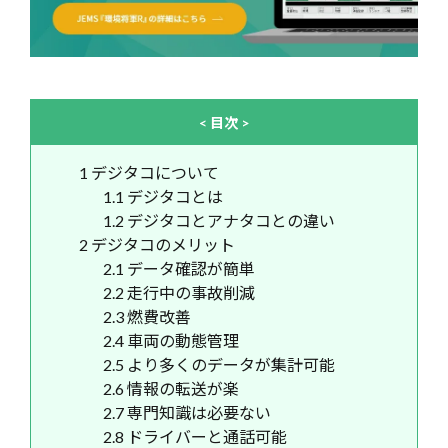
< 目次 >
1
デジタコについて
1.1
デジタコとは
1.2
デジタコとアナタコとの違い
2
デジタコのメリット
2.1
データ確認が簡単
2.2
走行中の事故削減
2.3
燃費改善
2.4
車両の動態管理
2.5
より多くのデータが集計可能
2.6
情報の転送が楽
2.7
専門知識は必要ない
2.8
ドライバーと通話可能