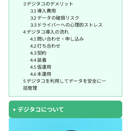
3
デジタコのデメリット
3.1
導入費用
3.2
データの破損リスク
3.3
ドライバーへの心理的ストレス
4
デジタコ導入の流れ
4.1
問い合わせ・申し込み
4.2
打ち合わせ
4.3
契約
4.4
装着
4.5
仮運用
4.6
本運用
5
デジタコを利用してデータを安全に一
括管理
デジタコについて