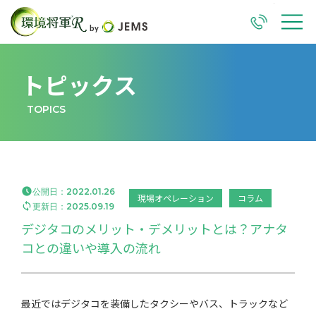
TEL
M
トピックス
TOPICS

公開日：
2022.01.26
現場オペレーション
コラム

更新日：
2025.09.19
デジタコのメリット・デメリットとは？アナタ
コとの違いや導入の流れ
最近ではデジタコを装備したタクシーやバス、トラックなど