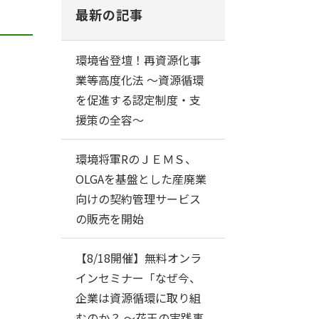
最新の記事
環境省登壇！再資源化事
業等高度化法 ～資源循環
を促進する認定制度・支
援策の全容～
環境将軍RのＪＥＭＳ、
OLGAを基盤とした産廃業
向けの契約管理サービス
の販売を開始
【8/18開催】無料オンラ
インセミナー「なぜ今、
企業は資源循環に取り組
むのか？ ～花王の実践事