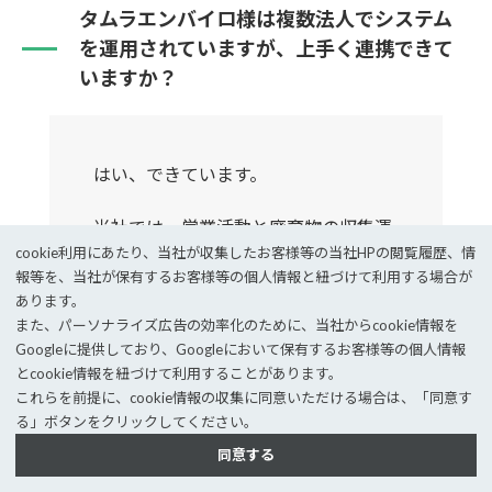
タムラエンバイロ様は複数法人でシステム
を運用されていますが、上手く連携できて
いますか？
はい、できています。
当社では、営業活動と廃棄物の収集運
cookie利⽤にあたり、当社が収集したお客様等の当社HPの閲覧履歴、情
搬を「タムラエンバイロ」、処分の大
報等を、当社が保有するお客様等の個⼈情報と紐づけて利⽤する場合が
部分を「キャロットたむら」というよ
あります。
うに、別法人で業務を分担していま
また、パーソナライズ広告の効率化のために、当社からcookie情報を
す。
Googleに提供しており、Googleにおいて保有するお客様等の個⼈情報
とcookie情報を紐づけて利⽤することがあります。
これらを前提に、cookie情報の収集に同意いただける場合は、「同意す
これまでは、グループ会社間の情報が
る」ボタンをクリックしてください。
連携していなかったので別々に情報を
同意する
入力しており、二度手間でした。