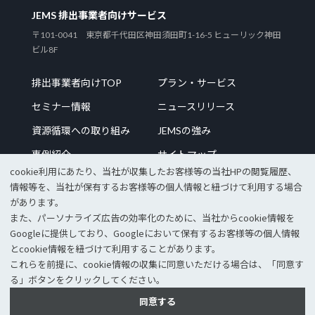
JEMS 排出事業者向けサービス
〒101-0041 東京都千代田区神田須田町1-16-5 ヒューリック神田
ビル8F
排出事業者向けTOP
プラン・サービス
セミナー情報
ニュースリリース
資源循環への取り組み
JEMSの強み
事例紹介
サイトマップ
cookie利⽤にあたり、当社が収集したお客様等の当社HPの閲覧履歴、
情報等を、当社が保有するお客様等の個⼈情報と紐づけて利⽤する場合
があります。
また、パーソナライズ広告の効率化のために、当社からcookie情報を
企業サイトTOP
採用情報
Googleに提供しており、Googleにおいて保有するお客様等の個⼈情報
個人情報保護方針
情報セキュリティポリシー
とcookie情報を紐づけて利⽤することがあります。
これらを前提に、cookie情報の収集に同意いただける場合は、「同意す
© 2023 JEMS Inc.
る」ボタンをクリックしてください。
同意する
表示モードをPCサイトへ変更