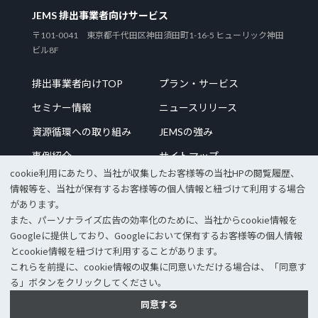
JEMS 排出事業者向けサービス
〒101-0041 東京都千代田区神田須田町1-16-5 ヒューリック神田
ビル8F
排出事業者向けTOP
プラン・サービス
セミナー情報
ニュースリリース
資源循環への取り組み
JEMSの強み
事例紹介
サイトマップ
cookie利⽤にあたり、当社が収集したお客様等の当社HPの閲覧履歴、
情報等を、当社が保有するお客様等の個⼈情報と紐づけて利⽤する場合
があります。
また、パーソナライズ広告の効率化のために、当社からcookie情報を
企業サイトTOP
採用情報
Googleに提供しており、Googleにおいて保有するお客様等の個⼈情報
個人情報保護方針
情報セキュリティポリシー
とcookie情報を紐づけて利⽤することがあります。
これらを前提に、cookie情報の収集に同意いただける場合は、「同意す
© 2023 JEMS Inc.
る」ボタンをクリックしてください。
同意する
表示モードをPCサイトへ変更