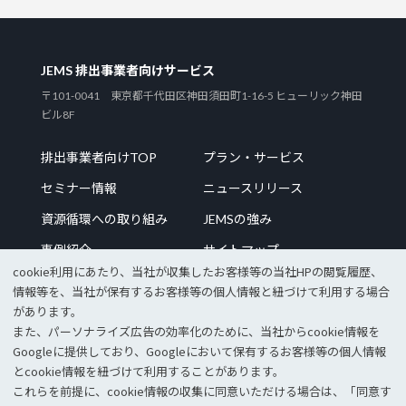
JEMS 排出事業者向けサービス
〒101-0041 東京都千代田区神田須田町1-16-5 ヒューリック神田
ビル8F
排出事業者向けTOP
プラン・サービス
セミナー情報
ニュースリリース
資源循環への取り組み
JEMSの強み
事例紹介
サイトマップ
cookie利⽤にあたり、当社が収集したお客様等の当社HPの閲覧履歴、
情報等を、当社が保有するお客様等の個⼈情報と紐づけて利⽤する場合
があります。
また、パーソナライズ広告の効率化のために、当社からcookie情報を
企業サイトTOP
採用情報
Googleに提供しており、Googleにおいて保有するお客様等の個⼈情報
個人情報保護方針
情報セキュリティポリシー
とcookie情報を紐づけて利⽤することがあります。
これらを前提に、cookie情報の収集に同意いただける場合は、「同意す
© 2023 JEMS Inc.