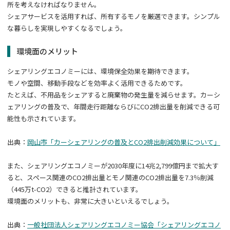
所を考えなければなりません。
シェアサービスを活用すれば、所有するモノを厳選できます。シンプル
な暮らしを実現しやすくなるでしょう。
環境面のメリット
シェアリングエコノミーには、環境保全効果を期待できます。
モノや空間、移動手段などを効率よく活用できるためです。
たとえば、不用品をシェアすると廃棄物の発生量を減らせます。カーシ
ェアリングの普及で、年間走行距離ならびにCO2排出量を削減できる可
能性も示されています。
出典：
岡山市「カーシェアリングの普及とCO2排出削減効果について」
また、シェアリングエコノミーが2030年度に14兆2,799億円まで拡大す
ると、スペース関連のCO2排出量とモノ関連のCO2排出量を7.3％削減
（445万t-CO2）できると推計されています。
環境面のメリットも、非常に大きいといえるでしょう。
出典：
一般社団法人シェアリングエコノミー協会「シェアリングエコノ