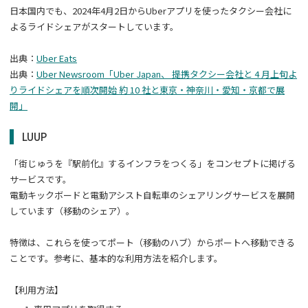
日本国内でも、2024年4月2日からUberアプリを使ったタクシー会社に
よるライドシェアがスタートしています。
出典：
Uber Eats
出典：
Uber Newsroom「Uber Japan、 提携タクシー会社と 4 月上旬よ
りライドシェアを順次開始 約 10 社と東京・神奈川・愛知・京都で展
開」
LUUP
「街じゅうを『駅前化』するインフラをつくる」をコンセプトに掲げる
サービスです。
電動キックボードと電動アシスト自転車のシェアリングサービスを展開
しています（移動のシェア）。
特徴は、これらを使ってポート（移動のハブ）からポートへ移動できる
ことです。参考に、基本的な利用方法を紹介します。
【利用方法】