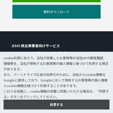
資料ダウンロード
JEMS 排出事業者向けサービス
〒101-0041 東京都千代田区神田須田町1-16-5 ヒューリック神田
cookie利⽤にあたり、当社が収集したお客様等の当社HPの閲覧履歴、
ビル8F
情報等を、当社が保有するお客様等の個⼈情報と紐づけて利⽤する場合
があります。
排出事業者向けTOP
プラン・サービス
また、パーソナライズ広告の効率化のために、当社からcookie情報を
セミナー情報
ニュースリリース
Googleに提供しており、Googleにおいて保有するお客様等の個⼈情報
とcookie情報を紐づけて利⽤することがあります。
資源循環への取り組み
JEMSの強み
これらを前提に、cookie情報の収集に同意いただける場合は、「同意す
事例紹介
サイトマップ
る」ボタンをクリックしてください。
同意する