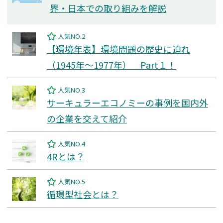
界・日本での取り組みを解説
人気NO.2
【環境年表】環境問題の歴史に迫れ
（1945年～1977年） Part１！
人気NO.3
サーキュラーエコノミーの事例を国内外
の企業を交えて紹介
人気NO.4
4Rとは？
人気NO.5
循環型社会とは？