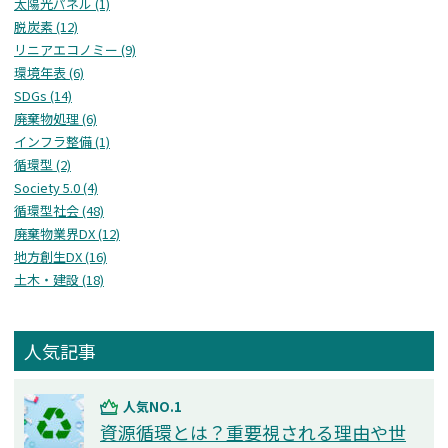
太陽光パネル (1)
脱炭素 (12)
リニアエコノミー (9)
環境年表 (6)
SDGs (14)
廃棄物処理 (6)
インフラ整備 (1)
循環型 (2)
Society 5.0 (4)
循環型社会 (48)
廃棄物業界DX (12)
地方創生DX (16)
⼟⽊・建設 (18)
人気記事
人気NO.1
資源循環とは？重要視される理由や世