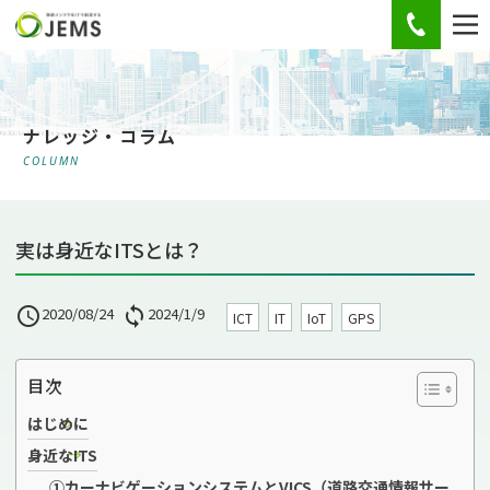
お電話
ナレッジ・コラム
COLUMN
実は身近なITSとは？

2020/08/24

2024/1/9
ICT
IT
IoT
GPS
目次
はじめに
身近なITS
①カーナビゲーションシステムとVICS（道路交通情報サー