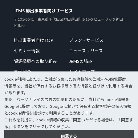
JEMS 排出事業者向けサービス
〒101-0041 東京都千代田区神田須田町1-16-5 ヒューリック神田
ビル8F
排出事業者向けTOP
プラン・サービス
セミナー情報
ニュースリリース
資源循環への取り組み
JEMSの強み
事例紹介
サイトマップ
cookie利⽤にあたり、当社が収集したお客様等の当社HPの閲覧履歴、
情報等を、当社が保有するお客様等の個⼈情報と紐づけて利⽤する場合
があります。
また、パーソナライズ広告の効率化のために、当社からcookie情報を
企業サイトTOP
採用情報
Googleに提供しており、Googleにおいて保有するお客様等の個⼈情報
個人情報保護方針
情報セキュリティポリシー
とcookie情報を紐づけて利⽤することがあります。
これらを前提に、cookie情報の収集に同意いただける場合は、「同意す
© 2023 JEMS Inc.
る」ボタンをクリックしてください。
同意する