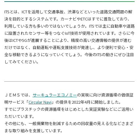
ITSとは、
ICT
を活用して交通事故、渋滞などといった道路交通問題の解
決を目的とするシステムです。カーナビや
ETC
はすでに普及しており、
利用している方も多いのではないでしょうか。
ITS
では主に自動車や道路
に設置されたセンサー等をつなぐ
IoT
技術が使用されています。さらに今
後は
ICT
や
5G
が進展することにより、精度の高い交通情報の提供が進む
だけではなく、自動運転や運転支援技術が発達し、より便利で安心・安
全な移動できるようになっていくでしょう。今後の
ITS
の動きにぜひ注目
してみてください。
ＪＥＭＳでは、
サーキュラーエコノミー
の実現に向け資源循環の価値証
明サービス「
Circular Navi
」の提供を
2022
年
4
月に開始しました。
すでにプラスチックの資源循環をはじめとした実証実験などにご活用い
ただいています。
その他にも、一般廃棄物を削減するための回収量の見える化などさまざ
まな取り組みを支援しています。