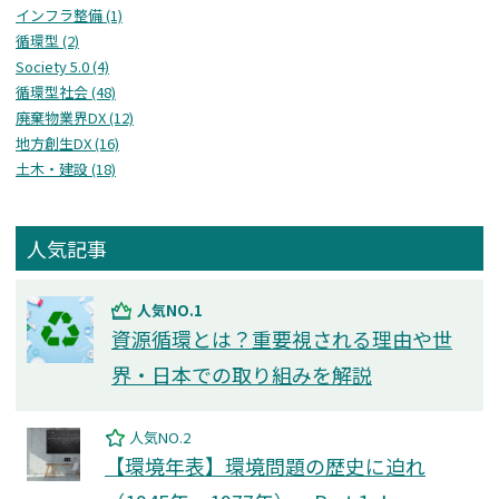
インフラ整備 (1)
循環型 (2)
Society 5.0 (4)
循環型社会 (48)
廃棄物業界DX (12)
地方創生DX (16)
⼟⽊・建設 (18)
人気記事
人気NO.1
資源循環とは？重要視される理由や世
界・日本での取り組みを解説
人気NO.2
【環境年表】環境問題の歴史に迫れ