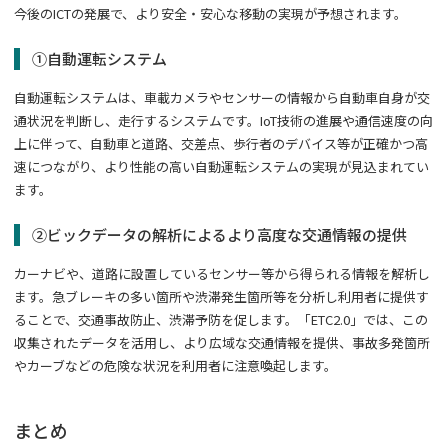
今後の
ICT
の発展で、より安全・安心な移動の実現が予想されます。
①自動運転システム
自動運転システムは、車載カメラやセンサーの情報から自動車自身が交
通状況を判断し、走行するシステムです。
IoT
技術の進展や通信速度の向
上に伴って、自動車と道路、交差点、歩行者のデバイス等が正確かつ高
速につながり、より性能の高い自動運転システムの実現が見込まれてい
ます。
②ビックデータの解析によるより高度な交通情報の提供
カーナビや、道路に設置しているセンサー等から得られる情報を解析し
ます。急ブレーキの多い箇所や渋滞発生箇所等を分析し利用者に提供す
ることで、交通事故防止、渋滞予防を促します。「
ETC2.0
」では、この
収集されたデータを活用し、より広域な交通情報を提供、事故多発箇所
やカーブなどの危険な状況を利用者に注意喚起します。
まとめ