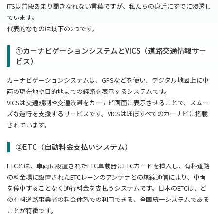
ITSは普段あまり聞きなれない言葉ですが、私たちの身近にすでに浸透し
ています。
代表的なものは以下の
2
つです。
①カーナビゲーションシステムと
VICS
（道路交通情報サー
ビス）
カーナビゲーションシステムは、
GPS
などを使い、デジタル地図上に車
両の現在地や目的地までの経路を表示するシステムです。
VICSは交通規制や交通渋滞をカーナビ画面に表示させることで、スムー
ズな運行を支援するサービスです。
VICS
はほぼすべてのカーナビに搭載
されています。
②ETC（自動料金支払いシステム）
ETCとは、車両に設置された
ETC
車載器に
ETC
カードを挿入し、有料道路
の料金場に設置された
ETC
レーンのアンテナとの無線通信により、車両
を停車することなく通行料金を支払うシステムです。日本の
ETC
は、ど
の有料道路事業者の料金体系での利用できる、全国統一システムである
ことが特徴です。