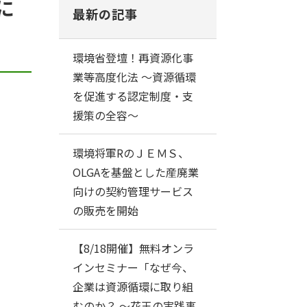
に
最新の記事
環境省登壇！再資源化事
業等高度化法 ～資源循環
を促進する認定制度・支
援策の全容～
環境将軍RのＪＥＭＳ、
OLGAを基盤とした産廃業
向けの契約管理サービス
の販売を開始
【8/18開催】無料オンラ
インセミナー「なぜ今、
企業は資源循環に取り組
むのか？ ～花王の実践事