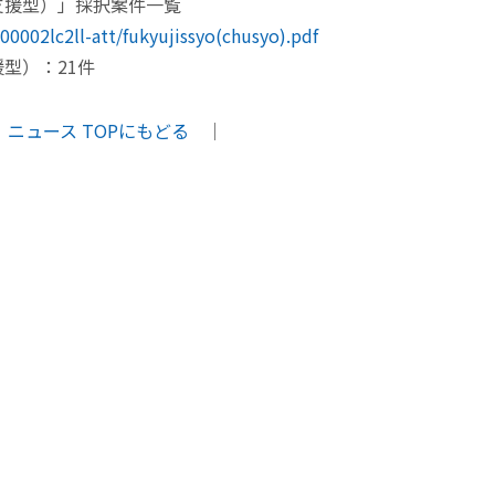
支援型）」採択案件一覧
00002lc2ll-att/fukyujissyo(chusyo).pdf
型）：21件
ニュース TOPにもどる
｜