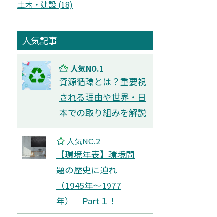
⼟⽊・建設 (18)
人気記事
人気NO.1
資源循環とは？重要視
される理由や世界・日
本での取り組みを解説
人気NO.2
【環境年表】環境問
題の歴史に迫れ
（1945年～1977
年） Part１！