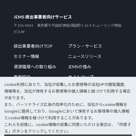
JEMS 排出事業者向けサービス
〒101-0041 東京都千代田区神田須田町1-16-5 ヒューリック神田
ビル8F
排出事業者向けTOP
プラン・サービス
セミナー情報
ニュースリリース
資源循環への取り組み
JEMSの強み
事例紹介
サイトマップ
cookie利⽤にあたり、当社が収集したお客様等の当社HPの閲覧履歴、
情報等を、当社が保有するお客様等の個⼈情報と紐づけて利⽤する場合
があります。
また、パーソナライズ広告の効率化のために、当社からcookie情報を
企業サイトTOP
採用情報
Googleに提供しており、Googleにおいて保有するお客様等の個⼈情報
個人情報保護方針
情報セキュリティポリシー
とcookie情報を紐づけて利⽤することがあります。
これらを前提に、cookie情報の収集に同意いただける場合は、「同意す
© 2023 JEMS Inc.
る」ボタンをクリックしてください。