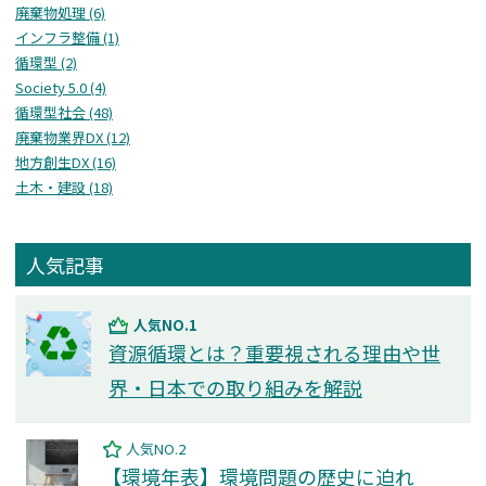
廃棄物処理 (6)
インフラ整備 (1)
循環型 (2)
Society 5.0 (4)
循環型社会 (48)
廃棄物業界DX (12)
地方創生DX (16)
⼟⽊・建設 (18)
人気記事
人気NO.1
資源循環とは？重要視される理由や世
界・日本での取り組みを解説
人気NO.2
【環境年表】環境問題の歴史に迫れ