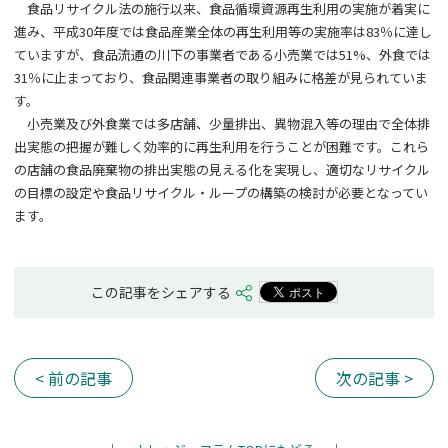
食品リサイクル法の施行以来、食品循環資源再生利用の実施が着実に
進み、平成
30
年度では食品産業全体の再生利用等の実施率は
83
％に達し
ていますが、食品流通の川下の事業者である小売業では
51%
、外食では
31
％に止まっており、食品関連事業者の取り組みに格差が見られていま
す。
小売業及び外食業では多店舗、少量排出、異物混入等の理由で全体排
出実態の把握が難しく効率的に再生利用を行うことが困難です。これら
の店舗の食品廃棄物の排出実態の見える化を実現し、適切なリサイクル
の目標の設定や食品リサイクル・ループの構築の検討が必要となってい
ます。
この記事をシェアする
< 前の記事
次の記事 >