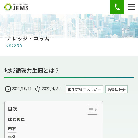
お電話
ナレッジ・コラム
COLUMN
地域循環共生圏とは？

2021/10/11

2022/4/25
再生可能エネルギー
循環型社会
目次
はじめに
内容
事例