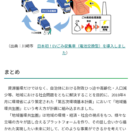
（出典：川崎市
日本初！EV
ごみ収集車（電池交換型）を導入しまし
た
）
まとめ
資源循環だけではなく、自治体における財政ひっ迫や高齢化・人口減
少等、地域における社会問題をともに解決することを目的に、
2018
年
4
月に環境省により策定された「第五次環境基本計画」において「地域循
環共生圏」という考え方が計画に組み込まれました。
「地域循環共生圏」は地域の環境・経済・社会の視点をもつ、様々な
立場の方々が話し合えるプラットフォームを作り、その話し合いから描
かれた実現したい未来に対して、どのような事業ができるかを考えてい