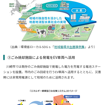
（出典：環境省ローカル
SDG
ｓ「
地域循環共生圏事例集
」より）
③ごみ焼却施設による発電を
EV
車両へ活用
川崎市では既存のごみ焼却施設で発電した電力を充電する電池ステー
ションを設置。市内のごみ回収を行う
EV
車両へ活用するとともに、災害
時には非常用電源として地域のために活用されます。