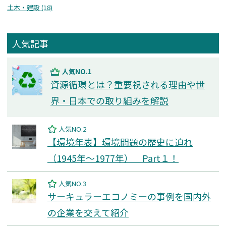
⼟⽊・建設 (18)
人気記事
人気NO.1
資源循環とは？重要視される理由や世
界・日本での取り組みを解説
人気NO.2
【環境年表】環境問題の歴史に迫れ
（1945年～1977年） Part１！
人気NO.3
サーキュラーエコノミーの事例を国内外
の企業を交えて紹介