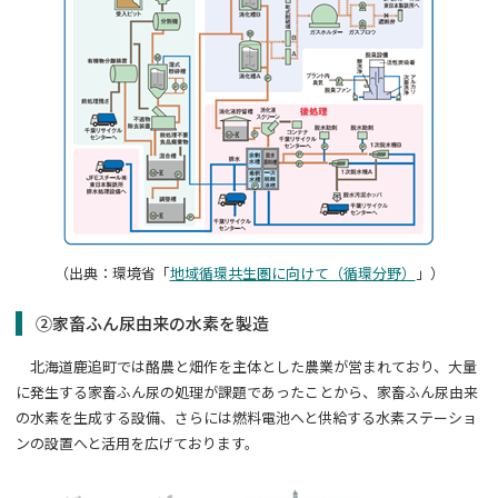
（出典：環境省「
地域循環共生圏に向けて（循環分野）
」）
②家畜ふん尿由来の水素を製造
北海道鹿追町では酪農と畑作を主体とした農業が営まれており、大量
に発生する家畜ふん尿の処理が課題であったことから、家畜ふん尿由来
の水素を生成する設備、さらには燃料電池へと供給する水素ステーショ
ンの設置へと活用を広げております。