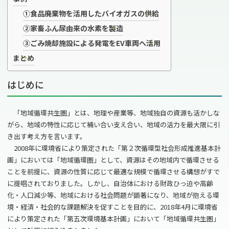
①食品廃棄物を活用したバイオガスの供給
②家畜ふん尿由来の水素を製造
③ごみ焼却施設による発電をEV車両へ活用
まとめ
はじめに
「地域循環共生圏」とは、地理や産業等、地域独自の資源も活かしな
がら、地域の特性に応じて補い合い支え合い、地域の活力を最大限に引
き出す考え方を言います。
2008年に環境省により策定された「第２次循環型社会形成推進基本計
画」においては「地域循環圏」として、資源はその地域内で循環させる
ことを前提に、資源の性質に応じて最適な規模で循環させる構想がすで
に提唱されておりました。しかし、自治体における財政ひっ迫や高齢
化・人口減少等、地域における社会問題が顕著になり、地域が抱える環
境・経済・社会的な課題解決を促すことを目的に、
2018
年
4
月に環境省
により策定された「第五次環境基本計画」において「地域循環共生圏」