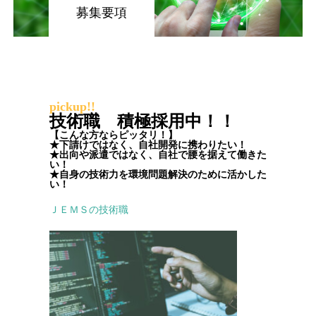
募集要項
社内風景
研修制度
福利厚生
pickup!!
技術職 積極採用中！！
採用情報
【こんな方ならピッタリ！】
★下請けではなく、自社開発に携わりたい！
★出向や派遣ではなく、自社で腰を据えて働きた
新卒募集要項
い！
★自身の技術力を環境問題解決のために活かした
い！
中途募集要項
ＪＥＭＳの技術職
お知らせ
コーポレートTOP
企業情報
個人情報保護方針
情報セキュリティ