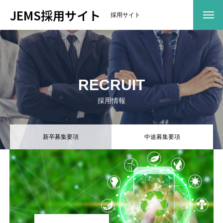
JEMS採用サイト
採用サイト
事業内容
コーポレートサイトが開きます
ＪＥＭＳについて
RECRUIT
社長メッセージ
採用情報
企業方針
新卒募集要項
中途募集要項
拠点一覧
数字で見るＪＥＭＳ
社員紹介
仕事環境