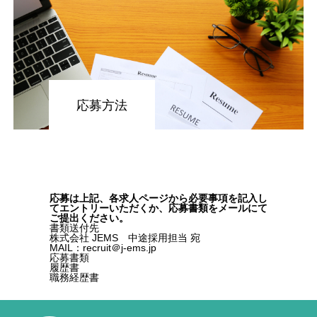
応募方法
応募は上記、各求人ページから必要事項を記入し
てエントリーいただくか、応募書類をメールにて
ご提出ください。
書類送付先
株式会社 JEMS 中途採用担当 宛
MAIL：recruit＠j-ems.jp
応募書類
履歴書
職務経歴書