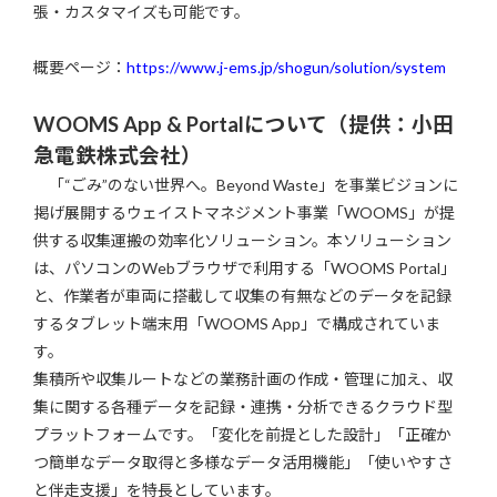
張・カスタマイズも可能です。
概要ページ：
https://www.j-ems.jp/shogun/solution/system
WOOMS App & Portal
について（提供：小田
急電鉄株式会社）
「“ごみ”のない世界へ。Beyond Waste」を事業ビジョンに
掲げ展開するウェイストマネジメント事業「WOOMS」が提
供する収集運搬の効率化ソリューション。本ソリューション
は、パソコンのWebブラウザで利用する「WOOMS Portal」
と、作業者が車両に搭載して収集の有無などのデータを記録
するタブレット端末用「WOOMS App」で構成されていま
す。
集積所や収集ルートなどの業務計画の作成・管理に加え、収
集に関する各種データを記録・連携・分析できるクラウド型
プラットフォームです。「変化を前提とした設計」「正確か
つ簡単なデータ取得と多様なデータ活用機能」「使いやすさ
と伴走支援」を特長としています。