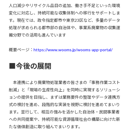
人口減少やリサイクル品目の追加、働き手不足といった環境
変化に対応し、持続可能な収集体制への移行をサポートしま
す。現在では、政令指定都市や東京23区など、多量のデータ
処理が求められる都市部の自治体や、事業系廃棄物の収集運
搬分野での活用も進んでいます
概要ページ：
https://www.wooms.jp/wooms-app-portal/
■今後の展開
本連携により廃棄物処理業者の皆さまの「事務作業コスト
削減」と「現場の生産性向上」を同時に実現するソリューシ
ョンの提供を目指し、まずは業務要件の整理やデータ連携方
式の検討を進め、段階的な実装を視野に検討を進めてまいり
ます。並行して、相互の強みを活かした自治体・民間事業者
への共同提案や、持続可能な資源循環社会の構築に向けた新
たな価値創造に取り組んでまいります。