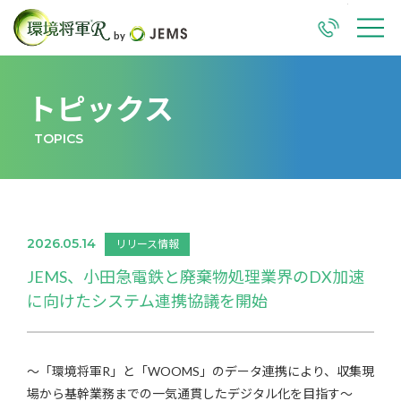
TEL
M
トピックス
TOPICS
2026.05.14
リリース情報
JEMS、小田急電鉄と廃棄物処理業界のDX加速
に向けたシステム連携協議を開始
～「環境将軍R」と「WOOMS」のデータ連携により、収集現
場から基幹業務までの一気通貫したデジタル化を目指す～