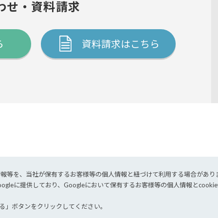
わせ・資料請求
ら
資料請求はこちら
トピックス
セミナー情報
歴、情報等を、当社が保有するお客様等の個⼈情報と紐づけて利⽤する場合があり
ogleに提供しており、Googleにおいて保有するお客様等の個⼈情報とcoo
針
情報セキュリティポリシー
する」ボタンをクリックしてください。