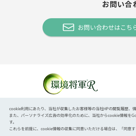
お問い合
お問い合わせはこち
主なサービス
課題から探す
導入事例
cookie利⽤にあたり、当社が収集したお客様等の当社HPの閲覧履
また、パーソナライズ広告の効率化のために、当社からcookie情報をGo
す。
企業サイトTOP
採用情報
個人情報保護方
これらを前提に、cookie情報の収集に同意いただける場合は、「同意