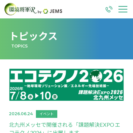
TEL
M
トピックス
TOPICS
2026.06.24
イベント
北九州メッセで開催される「課題解決EXPO エ
コテクノ2026」に出展します