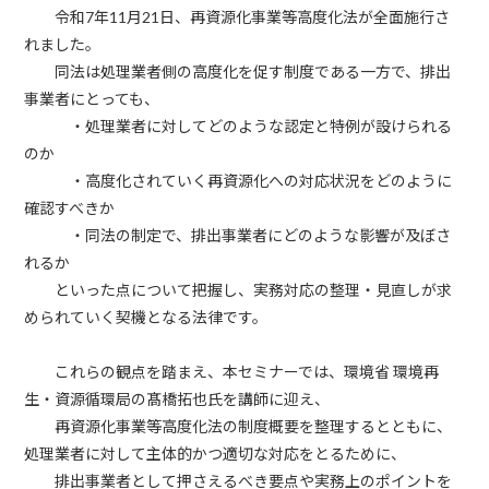
令和
7
年
11
月
21
日、再資源化事業等高度化法が全面施行さ
れました。
同法は処理業者側の高度化を促す制度である一方で、排出
事業者にとっても、
・処理業者に対してどのような認定と特例が設けられる
のか
・高度化されていく再資源化への対応状況をどのように
確認すべきか
・同法の制定で、排出事業者にどのような影響が及ぼさ
れるか
といった点について把握し、実務対応の整理・見直しが求
められていく契機となる法律です。
これらの観点を踏まえ、本セミナーでは、環境省 環境再
生・資源循環局の髙橋拓也氏を講師に迎え、
再資源化事業等高度化法の制度概要を整理するとともに、
処理業者に対して主体的かつ適切な対応をとるために、
排出事業者として押さえるべき要点や実務上のポイントを