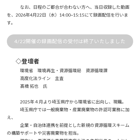
なお、日程のご都合が合わない方へ、当日収録した動画
を、
2026
年
4
月
22
日（水）
14:00~15:15
にて録画配信を行いま
す。
4/22開催の録画配信の受付は終了いたしました
◇登壇者
環境省 環境再生・資源循環局 資源循環課
高度化法ライン 主査
髙橋 拓也 氏
2025
年４月より埼玉県庁から環境省に出向し、現職。
埼玉県庁では一般廃棄物・産業廃棄物の許認可業務に加
え、
企業・自治体連携を前提とした新規の資源循環スキーム
の構築サポートや災害廃棄物を担当。