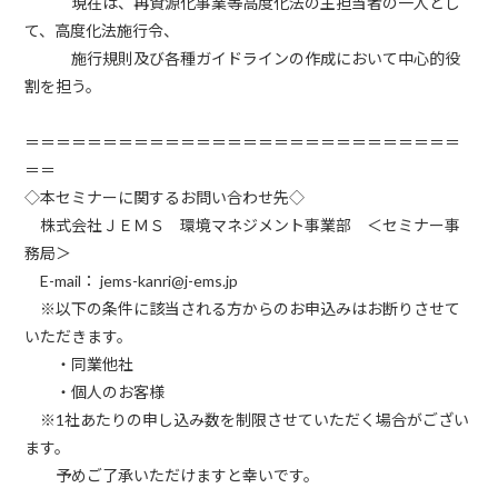
現在は、再資源化事業等高度化法の主担当者の一人とし
て、高度化法施行令、
施行規則及び各種ガイドラインの作成において中心的役
割を担う。
＝＝＝＝＝＝＝＝＝＝＝＝＝＝＝＝＝＝＝＝＝＝＝＝＝＝＝＝
＝＝
◇
本セミナーに関するお問い合わせ先
◇
株式会社ＪＥＭＳ 環境マネジメント事業部 ＜セミナー事
務局＞
E-mail
：
jems-kanri@j-ems.jp
※
以下の条件に該当される方からのお申込みはお断りさせて
いただきます。
・同業他社
・個人のお客様
※1
社あたりの申し込み数を制限させていただく場合がござい
ます。
予めご了承いただけますと幸いです。