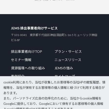
JEMS 排出事業者向けサービス
〒101-0041 東京都千代田区神田須田町1-16-5 ヒューリック神田
ビル8F
排出事業者向けTOP
プラン・サービス
セミナー情報
ニュースリリース
資源循環への取り組み
JEMSの強み
事例紹介
サイトマップ
cookie利⽤にあたり、当社が収集したお客様等の当社HPの閲覧履歴、情
報等を、当社が保有するお客様等の個⼈情報と紐づけて利⽤する場合が
あります。
また、パーソナライズ広告の効率化のために、当社からcookie情報を
企業サイトTOP
採用情報
Googleに提供しており、Googleにおいて保有するお客様等の個⼈情報
個人情報保護方針
情報セキュリティポリシー