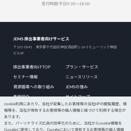
受付時間 平日9:30～18:00
JEMS 排出事業者向けサービス
〒101-0041 東京都千代田区神田須田町1-16-5 ヒューリック神田
ビル8F
排出事業者向けTOP
プラン・サービス
セミナー情報
ニュースリリース
資源循環への取り組み
JEMSの強み
事例紹介
サイトマップ
cookie利⽤にあたり、当社が収集したお客様等の当社HPの閲覧履歴、情
報等を、当社が保有するお客様等の個⼈情報と紐づけて利⽤する場合が
あります。
また、パーソナライズ広告の効率化のために、当社からcookie情報を
企業サイトTOP
採用情報
Googleに提供しており、Googleにおいて保有するお客様等の個⼈情報