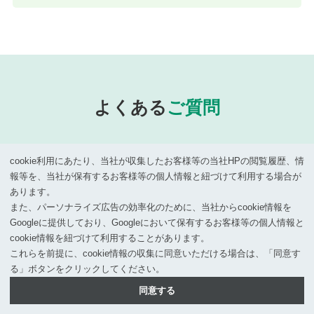
よくある
ご質問
cookie利⽤にあたり、当社が収集したお客様等の当社HPの閲覧履歴、情
報等を、当社が保有するお客様等の個⼈情報と紐づけて利⽤する場合が
クラウドサービスとどこが違うの？
あります。
また、パーソナライズ広告の効率化のために、当社からcookie情報を
Googleに提供しており、Googleにおいて保有するお客様等の個⼈情報と
クラウドは個社ごとのカスタマイズができな
cookie情報を紐づけて利⽤することがあります。
いケースが多く、運用の変更を強いられるこ
これらを前提に、cookie情報の収集に同意いただける場合は、「同意す
る」ボタンをクリックしてください。
とも多いです。環境将軍Rならお客様の運用
に合った最適なシステムをご提供することが
同意する
可能です。